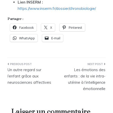
Lien INSERM :
https://www.inserm.fr/dossier/chronobiologie/
Partager :
Facebook
X
Pinterest
WhatsApp
E-mail
Navigation
Un autre regard sur
Les émotions des
de
l’enfant grâce aux
enfants : de la vie intra-
neurosciences affectives
utérine à l’intelligence
l’article
émotionnelle
Laisser un commentaire