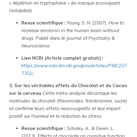
« déplétion en tryptophane » (le manque provoquant
l’irritabilité).
Revue scientifique :
Young, S. N. (2007).
How to
increase serotonin in the human brain without
drugs
. Publié dans le
Journal of Psychiatry &
Neuroscience
.
Lien NCBI (Article complet gratuit) :
https://www.ncbi.nlm.nih.gov/pmc/articles/PMC207
7351/
3. Sur les véritables effets du Chocolat et du Cacao
sur le cerveau
Cette méta-analyse décortique les
molécules du chocolat (flavonoïdes, théobromine, sucre)
et confirme leurs effets neurocognitifs et leur impact
positif sur l’humeur et la réduction du stress.
Revue scientifique :
Scholey, A., & Owen, L.
(2013).
Effects of chocolate on cognitive function