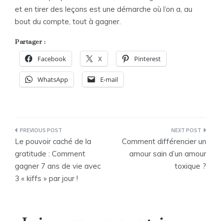
et en tirer des leçons est une démarche où l’on a, au
bout du compte, tout à gagner.
Partager :
Facebook
X
Pinterest
WhatsApp
E-mail
Navigation
Le pouvoir caché de la
Comment différencier un
de
gratitude : Comment
amour sain d’un amour
gagner 7 ans de vie avec
toxique ?
l’article
3 « kiffs » par jour !