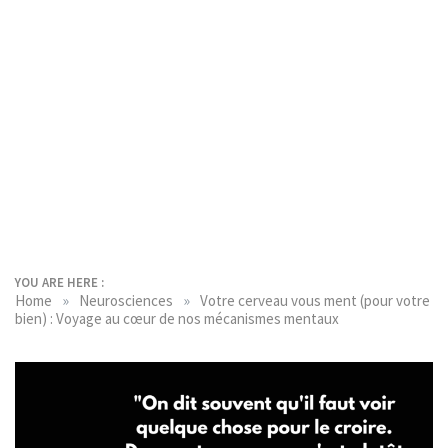
YOU ARE HERE :
»
»
Home
Neurosciences
Votre cerveau vous ment (pour votre
bien) : Voyage au cœur de nos mécanismes mentaux