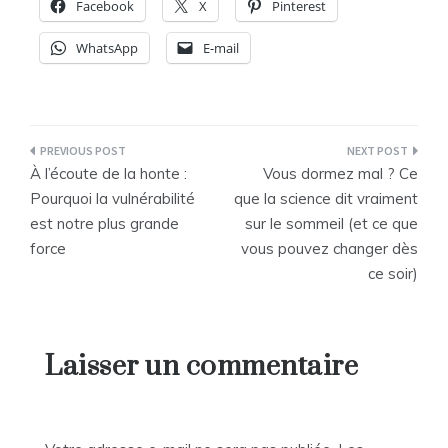
Facebook
X
Pinterest
WhatsApp
E-mail
Navigation
À l’écoute de la honte :
Vous dormez mal ? Ce
de
Pourquoi la vulnérabilité
que la science dit vraiment
est notre plus grande
sur le sommeil (et ce que
l’article
force
vous pouvez changer dès
ce soir)
Laisser un commentaire